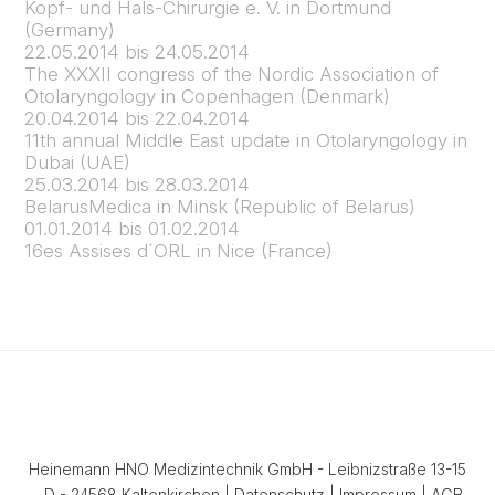
Kopf- und Hals-Chirurgie e. V. in Dortmund
(Germany)
22.05.2014 bis 24.05.2014
The XXXII congress of the Nordic Association of
Otolaryngology in Copenhagen (Denmark)
20.04.2014 bis 22.04.2014
11th annual Middle East update in Otolaryngology in
Dubai (UAE)
25.03.2014 bis 28.03.2014
BelarusMedica in Minsk (Republic of Belarus)
01.01.2014 bis 01.02.2014
16es Assises d´ORL in Nice (France)
Heinemann HNO Medizintechnik GmbH - Leibnizstraße 13-15
- D - 24568 Kaltenkirchen |
Datenschutz
|
Impressum
|
AGB