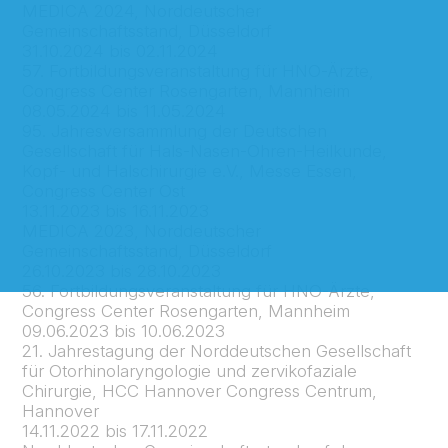
MEDICA 2024, Norddeutscher
Gemeinschaftsstand, Düsseldorf
31.10.2024 bis 02.11.2024
57. Fortbildungsveranstaltung für HNO-Ärzte,
Congress Center Rosengarten, Mannheim
08.05.2024 bis 11.05.2024
95. Jahresversammlung der Deutschen
Gesellschaft für Hals-Nasen-Ohren-Heilkunde,
Kopf- und Halschirurgie e.V., Messe Essen,
Congress Center Ost
13.11.2023 bis 16.11.2023
MEDICA 2023, Norddeutscher
Gemeinschaftsstand, Düsseldorf
26.10.2023 bis 28.10.2023
56. Fortbildungsveranstaltung für HNO-Ärzte,
Congress Center Rosengarten, Mannheim
09.06.2023 bis 10.06.2023
21. Jahrestagung der Norddeutschen Gesellschaft
für Otorhinolaryngologie und zervikofaziale
Chirurgie, HCC Hannover Congress Centrum,
Hannover
14.11.2022 bis 17.11.2022