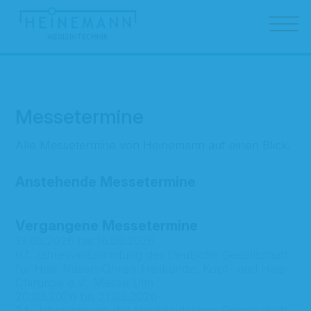
Messetermine
Alle Messetermine von Heinemann auf einen Blick.
Anstehende Messetermine
Vergangene Messetermine
13.05.2026 bis 16.05.2026
97. Jahresversammlung der Deutsche Gesellschaft
für Hals-Nasen-Ohren-Heilkunde, Kopf- und Hals-
Chirurgie e.V., Messe Ulm
20.03.2026 bis 21.03.2026
24. Jahrestagung der Norddeutschen Gesellschaft